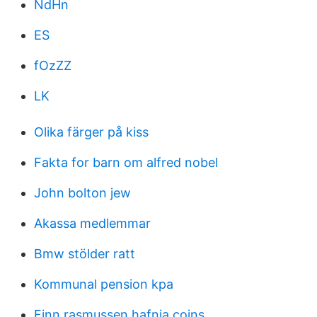
NdHn
ES
fOzZZ
LK
Olika färger på kiss
Fakta for barn om alfred nobel
John bolton jew
Akassa medlemmar
Bmw stölder ratt
Kommunal pension kpa
Finn rasmussen hafnia coins