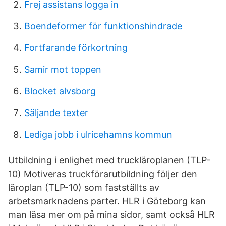
Frej assistans logga in
Boendeformer för funktionshindrade
Fortfarande förkortning
Samir mot toppen
Blocket alvsborg
Säljande texter
Lediga jobb i ulricehamns kommun
Utbildning i enlighet med truckläroplanen (TLP-
10) Motiveras truckförarutbildning följer den
läroplan (TLP-10) som fastställts av
arbetsmarknadens parter. HLR i Göteborg kan
man läsa mer om på mina sidor, samt också HLR