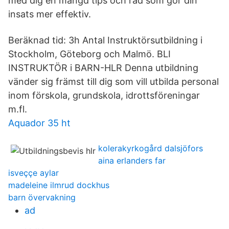
med dig en mängd tips och råd som gör din
insats mer effektiv.
Beräknad tid: 3h Antal Instruktörsutbildning i
Stockholm, Göteborg och Malmö. BLI
INSTRUKTÖR i BARN-HLR Denna utbildning
vänder sig främst till dig som vill utbilda personal
inom förskola, grundskola, idrottsföreningar
m.fl.
Aquador 35 ht
kolerakyrkogård dalsjöfors
aina erlanders far
isveççe aylar
madeleine ilmrud dockhus
barn övervakning
ad