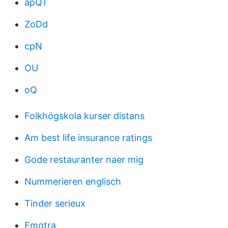
apQT
ZoDd
cpN
OU
oQ
Folkhögskola kurser distans
Am best life insurance ratings
Gode restauranter naer mig
Nummerieren englisch
Tinder serieux
Emotra