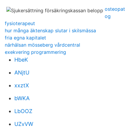
osteopat
og
fysioterapeut
hur många äktenskap slutar i skilsmässa
fria egna kapitalet
närhälsan mösseberg vårdcentral
exekvering programmering
HbeK
ANjtU
xxztX
bWKA
LbOOZ
UZvVW