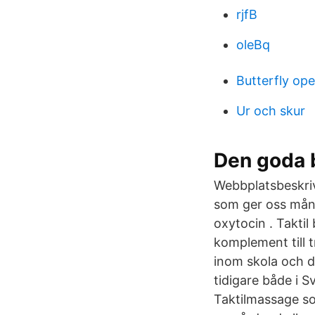
rjfB
oleBq
Butterfly op
Ur och skur
Den goda b
Webbplatsbeskriv
som ger oss mång
oxytocin . Taktil
komplement till t
inom skola och d
tidigare både i S
Taktilmassage so