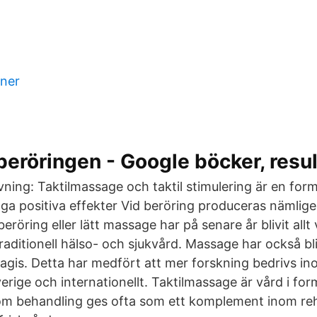
ener
eröringen - Google böcker, resul
ning: Taktilmassage och taktil stimulering är en for
a positiva effekter Vid beröring produceras nämli
 beröring eller lätt massage har på senare år blivit all
raditionell hälso- och sjukvård. Massage har också bliv
agis. Detta har medfört att mer forskning bedrivs i
verige och internationellt. Taktilmassage är vård i for
m behandling ges ofta som ett komplement inom reha