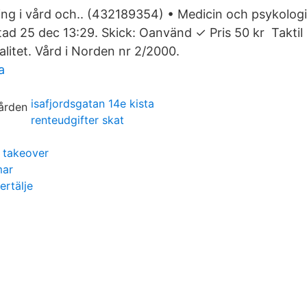
ing i vård och.. (432189354) • Medicin och psykolog
utad 25 dec 13:29. Skick: Oanvänd ✓ Pris 50 kr Takti
alitet. Vård i Norden nr 2/2000.
a
isafjordsgatan 14e kista
renteudgifter skat
 takeover
mar
ertälje