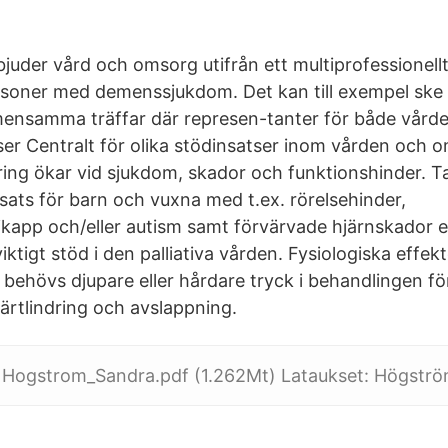
rbjuder vård och omsorg utifrån ett multiprofessionel
personer med demenssjukdom. Det kan till exempel sk
ensamma träffar där represen-tanter för både vår
tser Centralt för olika stödinsatser inom vården och 
ing ökar vid sjukdom, skador och funktionshinder. Ta
sats för barn och vuxna med t.ex. rörelsehinder,
app och/eller autism samt förvärvade hjärnskador e
iktigt stöd i den palliativa vården. Fysiologiska effek
e behövs djupare eller hårdare tryck i behandlingen f
rtlindring och avslappning.
. Hogstrom_Sandra.pdf (1.262Mt) Lataukset: Högströ