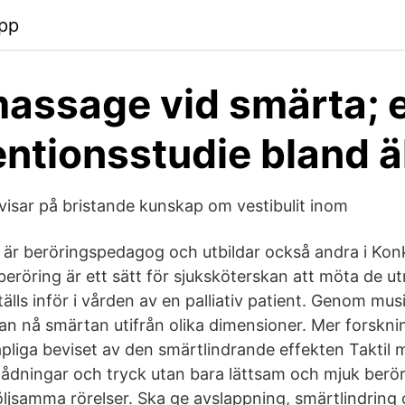
pp
assage vid smärta; 
entionsstudie bland ä
visar på bristande kunskap om vestibulit inom
är beröringspedagog och utbildar också andra i Konk
beröring är ett sätt för sjuksköterskan att möta de u
älls inför i vården av en palliativ patient. Genom mus
an nå smärtan utifrån olika dimensioner. Mer forsknin
pliga beviset av den smärtlindrande effekten Taktil 
knådningar och tryck utan bara lättsam och mjuk berö
ljsamma rörelser. Ska ge avslappning, smärtlindring