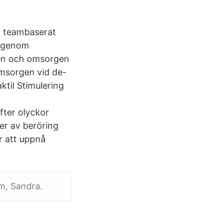
lt teambaserat
e genom
den och omsorgen
omsorgen vid de-
ktil Stimulering
fter olyckor
ter av beröring
ör att uppnå
m, Sandra.