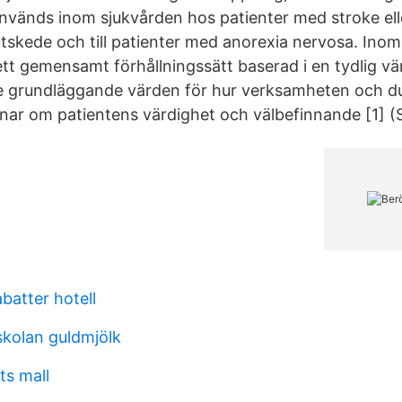
nvänds inom sjukvården hos patienter med stroke el
lutskede och till patienter med anorexia nervosa. Ino
t gemensamt förhållningssätt baserad i en tydlig vär
e grundläggande värden för hur verksamheten och d
nar om patientens värdighet och välbefinnande [1] (
abatter hotell
kolan guldmjölk
ts mall