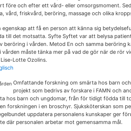
rt före och efter ett vård- eller omsorgsmoment. Se
, vård, friskvård, beröring, massage och olika kropps
 egenskap att få en person att känna sig betydelsefu
 till det motsatta. Syfte Syftet var att belysa patie
v beröring i vården. Metod En och samma beröring 
i vården måste tänka mer på vad de gör när de rör vid
Lise-Lotte Ozolins.
lisch
Omfattande forskning om smärta hos barn oc
projekt som bedrivs av forskare i FAMN och and
 hos barn och ungdomar, från för tidigt födda till to
v den forskningen i en broschyr. Sjuksköterskan som 
egelbundet uppdatera personalens kunskaper ger föru
e där personalen arbetar mot gemensamma mål.