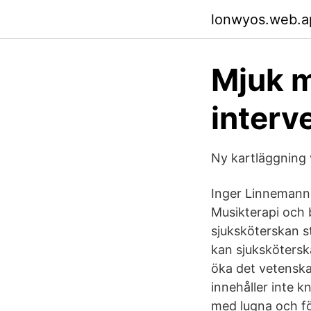
lonwyos.web.a
Mjuk m
interv
Ny kartläggning 
Inger Linnemann 
Musikterapi och 
sjuksköterskan st
kan sjukskötersk
öka det vetenska
innehåller inte 
med lugna och fö