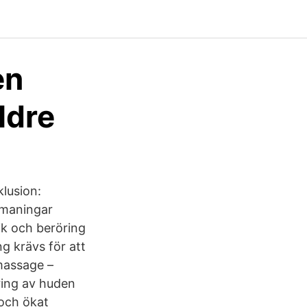
en
ldre
lusion:
tmaningar
ik och beröring
g krävs för att
massage –
ring av huden
 och ökat