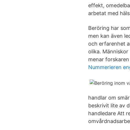
effekt, omedelba
arbetat med hälsa
Beröring har som
men kan även leda
och erfarenhet a
olika. Människor 
menar forskaren 
Nummerieren eng
handlar om smärta
beskrivit lite a
handledare Att r
omvårdnadsarbet