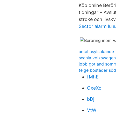
Köp online Berör
tidningar • Avsl
stroke och livskv
Sector alarm lule
antal asylsokande
scania volkswagen
jobb gotland som
telge bostäder söd
fMhE
OxeXc
bDj
VtW