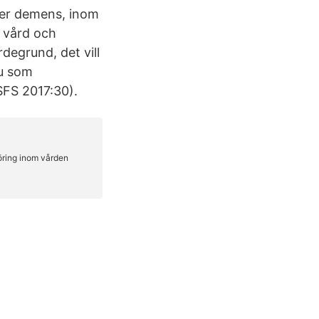
ler demens, inom
m vård och
degrund, det vill
u som
SFS 2017:30).