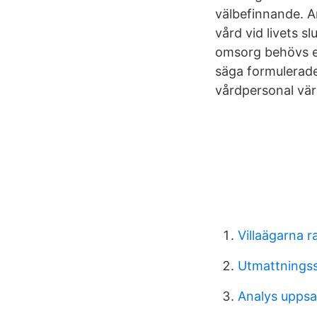
välbefinnande. A
vård vid livets s
omsorg behövs et
säga formulerad
vårdpersonal vär
Villaägarna r
Utmattningss
Analys uppsa