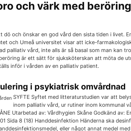
oro och värk med beröring
t dö och önskar en god vård den sista tiden i livet. E
utet och Umeå universitet visar att icke-farmakologisk 
lad palliativ vård, inte alls är så basal som man kan tr
beröring är ett sätt för sjuksköterskan att möta de u
lls inför i vården av en palliativ patient.
mulering i psykiatrisk omvårdnad
SYFTE Syftet med litteraturstudien var att belys
inom palliativ vård, ur rutiner inom kommunal 
E Utarbetad av: Vårdhygien Skåne Godkänd av: Er
1 Sida 8 (18) Handdesinfektion Händerna ska desinf
handdesinfektionsmedel, eller något annat medel me