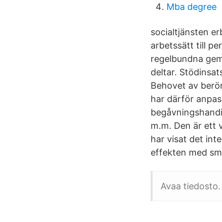
Mba degree
socialtjänsten e
arbetssätt till 
regelbundna gem
deltar. Stödinsa
Behovet av berör
har därför anpas
begåvningshandik
m.m. Den är ett v
har visat det int
effekten med smä
Avaa tiedosto