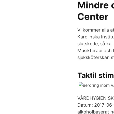
Mindre 
Center
Vi kommer alla at
Karolinska Instit
slutskede, så kal
Musikterapi och 
sjuksköterskan stä
Taktil sti
VÅRDHYGIEN SKÅN
Datum: 2017-06-0
alkoholbaserat 