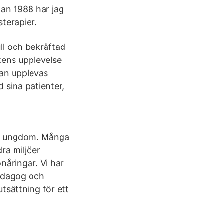
dan 1988 har jag
terapier.
ll och bekräftad
ntens upplevelse
kan upplevas
 sina patienter,
h ungdom. Många
ra miljöer
nåringar. Vi har
pedagog och
tsättning för ett