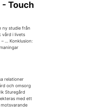
 - Touch
n ny studie från
vård i livets
o – … Konklusion:
tmaningar
a relationer
vård och omsorg
ik Sturegård
ekteras med ett
d motsvarande