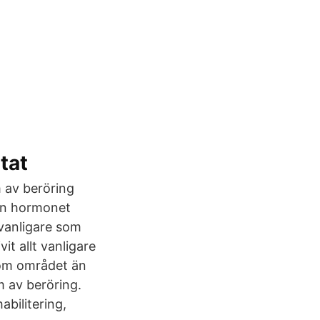
tat
m av beröring
gen hormonet
t vanligare som
it allt vanligare
nom området än
m av beröring.
bilitering,