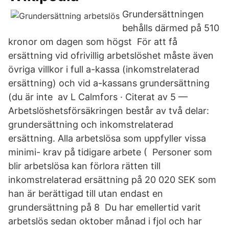
Grundersättningen
behålls därmed på 510
kronor om dagen som högst För att få
ersättning vid ofrivillig arbetslöshet måste även
övriga villkor i full a-​kassa (inkomstrelaterad
ersättning) och vid a-kassans grundersättning
(du är inte​ av L Calmfors · Citerat av 5 —
Arbetslöshetsförsäkringen består av två delar:
grundersättning och inkomstrelaterad
ersättning. Alla arbetslösa som uppfyller vissa
minimi- krav på tidigare arbete ( Personer som
blir arbetslösa kan förlora rätten till
inkomstrelaterad ersättning på 20 020 SEK som
han är berättigad till utan endast en
grundersättning på 8 Du har emellertid varit
arbetslös sedan oktober månad i fjol och har