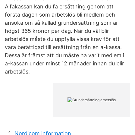
Alfakassan kan du få ersättning genom att
första dagen som arbetslös bli medlem och
ansöka om så kallad grundersättning som är
högst 365 kronor per dag. När du väl blir
arbetslös måste du uppfylla vissa krav för att
vara berättigad till ersättning från en a-kassa.
Dessa är främst att du måste ha varit medlem i
a-kassan under minst 12 månader innan du blir
arbetslös.
Nordicom information